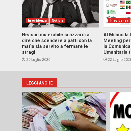
In evidenza
Notizie
In evidenza
Nessun miserabile si azzardi a
Al Milano la 
dire che scendere a patti con la
Meeting per 
mafia sia servito a fermare le
la Comunica
stragi
Umanitaria t
29 Luglio 2026
22 Luglio 202
LEGGI ANCHE