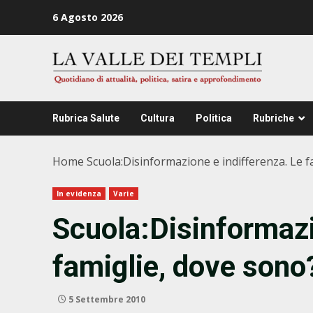
Zum
6 Agosto 2026
Inhalt
springen
Rubrica Salute
Cultura
Politica
Rubriche
Home
Scuola:Disinformazione e indifferenza. Le f
In evidenza
Varie
Scuola:Disinformazi
famiglie, dove sono
5 Settembre 2010