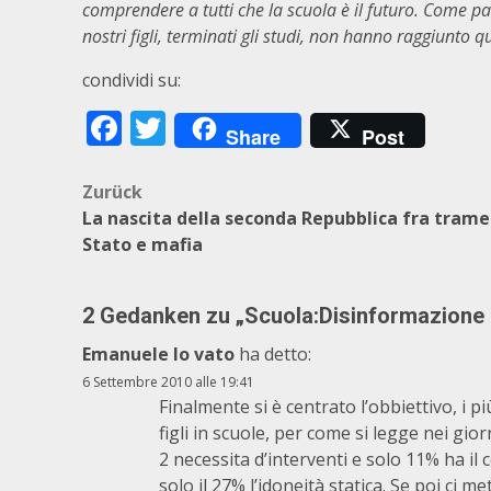
comprendere a tutti che la scuola è il futuro. Come par
nostri figli, terminati gli studi, non hanno raggiunto 
condividi su:
Facebook
Twitter
Share
Post
Beitragsnavigation
Zurück
La nascita della seconda Repubblica fra trame
Stato e mafia
2 Gedanken zu „
Scuola:Disinformazione e
Emanuele lo vato
ha detto:
6 Settembre 2010 alle 19:41
Finalmente si è centrato l’obbiettivo, i pi
figli in scuole, per come si legge nei gior
2 necessita d’interventi e solo 11% ha il c
solo il 27% l’idoneità statica. Se poi ci