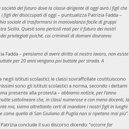
società del futuro dove la classe dirigente di oggi avrà i figli che
 figli dei disoccupati di oggi
– puntualizza Patrizia Fadda –
chio sociale di trasformarsi in manovalanza facile di gruppi
a Sicilia. Questi sono pericoli reali per il futuro dei nostri
i dei privilegiati poiché, coi criminali di domani dovranno
zia Fadda –
pensiamo di avere diritto al nostro lavoro, non esiste
uttate per 20 anni vengano poi buttate per strada. A
egli istituti scolastici; le classi sovraffollate costituiscono
issimi sono gli istituti scolastici a norma, secondo i dettami
mma presente alla protesta –
abbiamo notizie, per l’anno
nutile sottolineare che, in classi numerose e con meno docenti, l
e ma, siamo altrettanto certi di mandare i nostri figli in luoghi
 come quella di San Giuliano di Puglia non si ripetano mai più”.
Patrizia conclude il suo discorso dicendo: “
occorre far