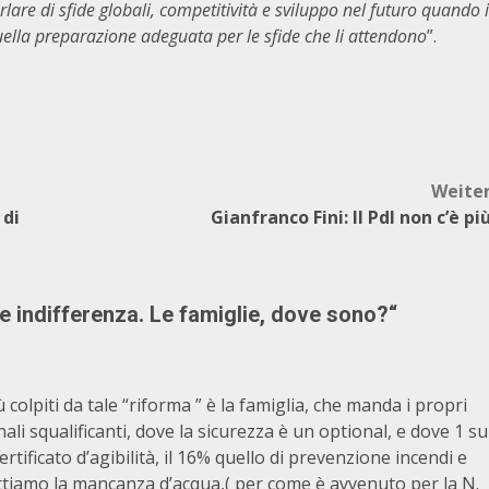
lare di sfide globali, competitività e sviluppo nel futuro quando i
quella preparazione adeguata per le sfide che li attendono
”.
Weite
 di
Gianfranco Fini: Il Pdl non c’è pi
 indifferenza. Le famiglie, dove sono?
“
ù colpiti da tale “riforma ” è la famiglia, che manda i propri
nali squalificanti, dove la sicurezza è un optional, e dove 1 su
ertificato d’agibilità, il 16% quello di prevenzione incendi e
 mettiamo la mancanza d’acqua,( per come è avvenuto per la N.