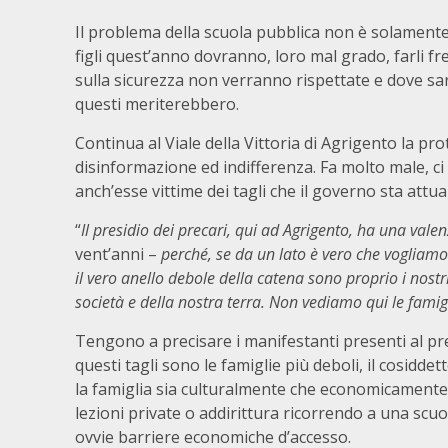
Il problema della scuola pubblica non è solamente 
figli quest’anno dovranno, loro mal grado, farli fr
sulla sicurezza non verranno rispettate e dove sarà
questi meriterebbero.
Continua al Viale della Vittoria di Agrigento la pro
disinformazione ed indifferenza. Fa molto male, ci 
anch’esse vittime dei tagli che il governo sta attu
“
Il presidio dei precari, qui ad Agrigento, ha una val
vent’anni –
perché, se da un lato è vero che vogliamo 
il vero anello debole della catena sono proprio i nostri
società e della nostra terra. Non vediamo qui le fami
Tengono a precisare i manifestanti presenti al pre
questi tagli sono le famiglie più deboli, il cosidd
la famiglia sia culturalmente che economicamente 
lezioni private o addirittura ricorrendo a una scuol
ovvie barriere economiche d’accesso.