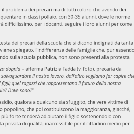
il problema dei precari ma di tutti coloro che avendo dei
equentare in classi pollaio, con 30-35 alunni, dove le norme
 difficilissimo, per i docenti, seguire i loro alunni per come
testa dei precari della scuola che si dicono indignati da tanta
viene spiegato, l’indifferenza delle famiglie che, pur essend
ando sulla scuola pubblica, non sono presenti alla protesta.
enza doppia
– afferma Patrizia Fadda (v. foto), precaria da
salvaguardare il nostro lavoro, dall’altro vogliamo far capire ch
 figli; quei ragazzi che rappresentano il futuro della nostra
glie? Dove sono?
”
sidio, qualora a qualcuno sia sfuggito, che vere vittime di
etto popolino, che poi costituiscono la maggioranza, giacché,
più forte tenderà ad aiutare il figlio sostenendolo con
a privata di qualità, inaccessibile per il cittadino medio per