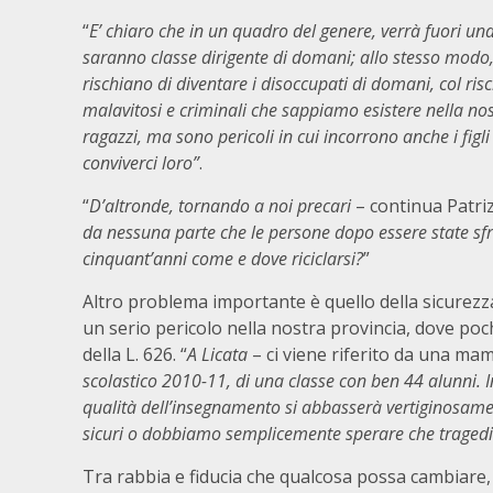
“
E’ chiaro che in un quadro del genere, verrà fuori una 
saranno classe dirigente di domani; allo stesso modo, i
rischiano di diventare i disoccupati di domani, col ris
malavitosi e criminali che sappiamo esistere nella nostr
ragazzi, ma sono pericoli in cui incorrono anche i figl
conviverci loro”
.
“
D’altronde, tornando a noi precari
– continua Patri
da nessuna parte che le persone dopo essere state sfr
cinquant’anni come e dove riciclarsi?
”
Altro problema importante è quello della sicurezza n
un serio pericolo nella nostra provincia, dove poch
della L. 626. “
A Licata
– ci viene riferito da una ma
scolastico 2010-11, di una classe con ben 44 alunni. I
qualità dell’insegnamento si abbasserà vertiginosament
sicuri o dobbiamo semplicemente sperare che tragedie
Tra rabbia e fiducia che qualcosa possa cambiare, 