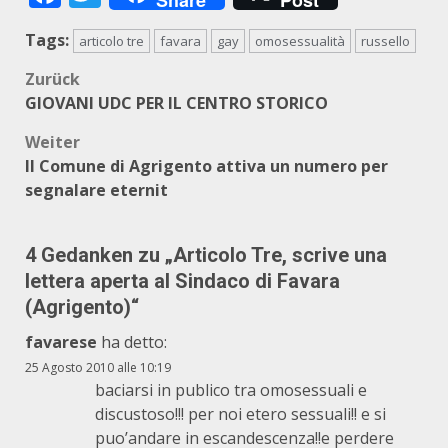
Share
Post
Tags:
articolo tre
favara
gay
omosessualità
russello
Beitragsnavigation
Zurück
GIOVANI UDC PER IL CENTRO STORICO
Weiter
Il Comune di Agrigento attiva un numero per
segnalare eternit
4 Gedanken zu „
Articolo Tre, scrive una
lettera aperta al Sindaco di Favara
(Agrigento)
“
favarese
ha detto:
25 Agosto 2010 alle 10:19
baciarsi in publico tra omosessuali e
discustoso!!! per noi etero sessuali!! e si
puo’andare in escandescenza!!e perdere