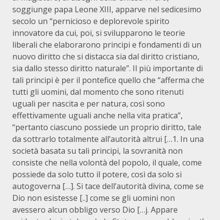
soggiunge papa Leone XIII, apparve nel sedicesimo
secolo un “pernicioso e deplorevole spirito
innovatore da cui, poi, si svilupparono le teorie
liberali che elaborarono principi e fondamenti di un
nuovo diritto che si distacca sia dal diritto cristiano,
sia dallo stesso diritto naturale”. Il più importante di
tali principi è per il pontefice quello che “afferma che
tutti gli uomini, dal momento che sono ritenuti
uguali per nascita e per natura, così sono
effettivamente uguali anche nella vita pratica”,
“pertanto ciascuno possiede un proprio diritto, tale
da sottrarlo totalmente all’autorità altrui […1. In una
società basata su tali principi, la sovranità non
consiste che nella volontà del popolo, il quale, come
possiede da solo tutto il potere, così da solo si
autogoverna […]. Si tace dell’autorità divina, come se
Dio non esistesse [..] come se gli uomini non
avessero alcun obbligo verso Dio […j. Appare