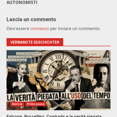
AUTONOMISTI
Lascia un commento
Devi essere
connesso
per inviare un commento.
VERWANDTE GESCHICHTEN
Notizie
Primo piano
Falcone, Borsellino, Contrada e la verità piegata