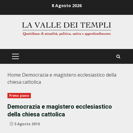
Zum
8 Agosto 2026
Inhalt
springen
PRIMÄRES
MENÜ
Home
Democrazia e magistero ecclesiastico della
chiesa cattolica
Primo piano
Democrazia e magistero ecclesiastico
della chiesa cattolica
5 Agosto 2010