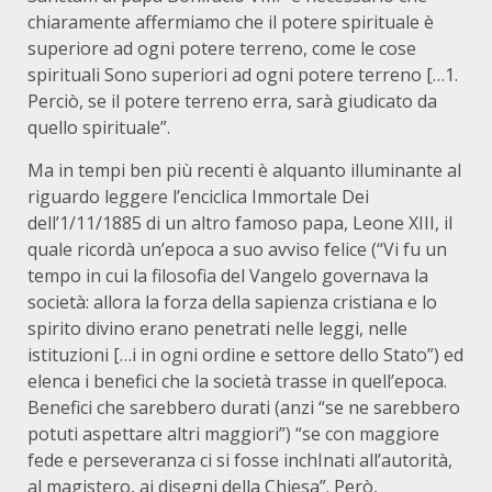
chiaramente affermiamo che il potere spirituale è
superiore ad ogni potere terreno, come le cose
spirituali Sono superiori ad ogni potere terreno […1.
Perciò, se il potere terreno erra, sarà giudicato da
quello spirituale”.
Ma in tempi ben più recenti è alquanto illuminante al
riguardo leggere l’enciclica Immortale Dei
dell’1/11/1885 di un altro famoso papa, Leone XIII, il
quale ricordà un’epoca a suo avviso felice (“Vi fu un
tempo in cui la filosofia del Vangelo governava la
società: allora la forza della sapienza cristiana e lo
spirito divino erano penetrati nelle leggi, nelle
istituzioni […i in ogni ordine e settore dello Stato”) ed
elenca i benefici che la società trasse in quell’epoca.
Benefici che sarebbero durati (anzi “se ne sarebbero
potuti aspettare altri maggiori”) “se con maggiore
fede e perseveranza ci si fosse inchInati all’autorità,
al magistero, ai disegni della Chiesa”. Però,