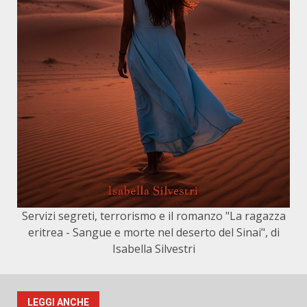
Servizi segreti, terrorismo e il romanzo "La ragazza
eritrea - Sangue e morte nel deserto del Sinai", di
Isabella Silvestri
LEGGI ANCHE