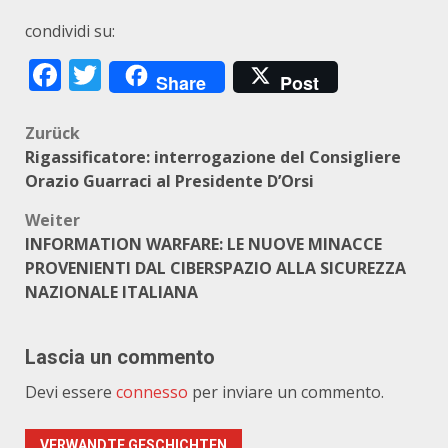
condividi su:
Facebook
Twitter
Share
Post
Beitragsnavigation
Zurück
Rigassificatore: interrogazione del Consigliere
Orazio Guarraci al Presidente D’Orsi
Weiter
INFORMATION WARFARE: LE NUOVE MINACCE
PROVENIENTI DAL CIBERSPAZIO ALLA SICUREZZA
NAZIONALE ITALIANA
Lascia un commento
Devi essere
connesso
per inviare un commento.
VERWANDTE GESCHICHTEN