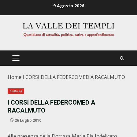
Zum
9 Agosto 2026
Inhalt
springen
PRIMÄRES
MENÜ
Home
I CORSI DELLA FEDERCOMED A RACALMUTO
Cultura
I CORSI DELLA FEDERCOMED A
RACALMUTO
26 Luglio 2010
Alla presenza della Dott.ssa Maria Pia Indelicato,