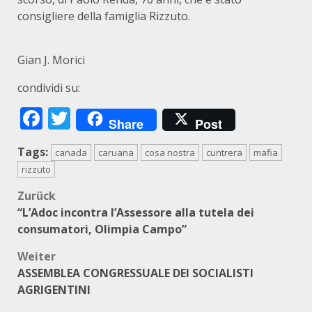
consigliere della famiglia Rizzuto.
Gian J. Morici
condividi su:
Facebook
Twitter
Share
Post
Tags:
canada
caruana
cosa nostra
cuntrera
mafia
rizzuto
Beitragsnavigation
Zurück
“L’Adoc incontra l’Assessore alla tutela dei
consumatori, Olimpia Campo”
Weiter
ASSEMBLEA CONGRESSUALE DEI SOCIALISTI
AGRIGENTINI