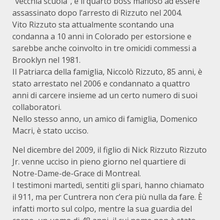
“vecchia scuola”, è il quarto boss mafioso ad essere
assassinato dopo l’arresto di Rizzuto nel 2004.
Vito Rizzuto sta attualmente scontando una
condanna a 10 anni in Colorado per estorsione e
sarebbe anche coinvolto in tre omicidi commessi a
Brooklyn nel 1981.
Il Patriarca della famiglia, Niccolò Rizzuto, 85 anni, è
stato arrestato nel 2006 e condannato a quattro
anni di carcere insieme ad un certo numero di suoi
collaboratori.
Nello stesso anno, un amico di famiglia, Domenico
Macri, è stato ucciso.
Nel dicembre del 2009, il figlio di Nick Rizzuto Rizzuto
Jr. venne ucciso in pieno giorno nel quartiere di
Notre-Dame-de-Grace di Montreal.
I testimoni martedì, sentiti gli spari, hanno chiamato
il 911, ma per Cuntrera non c’era più nulla da fare. È
infatti morto sul colpo, mentre la sua guardia del