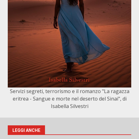
Servizi segreti, terrorismo e il romanzo "La ragazza
eritrea - Sangue e morte nel deserto del Sinai", di
Isabella Silvestri
LEGGI ANCHE