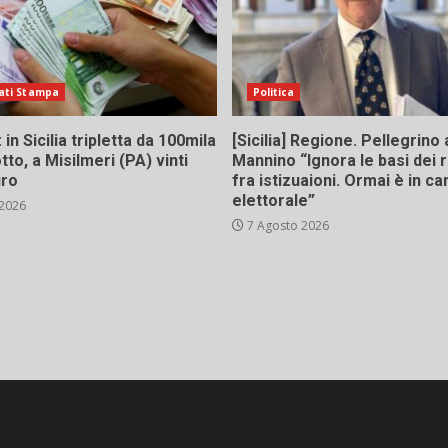
ati Stampa
Politica
in Sicilia tripletta da 100mila
[Sicilia] Regione. Pellegrino 
tto, a Misilmeri (PA) vinti
Mannino “Ignora le basi dei 
uro
fra istizuaioni. Ormai è in 
elettorale”
 2026
7 Agosto 2026