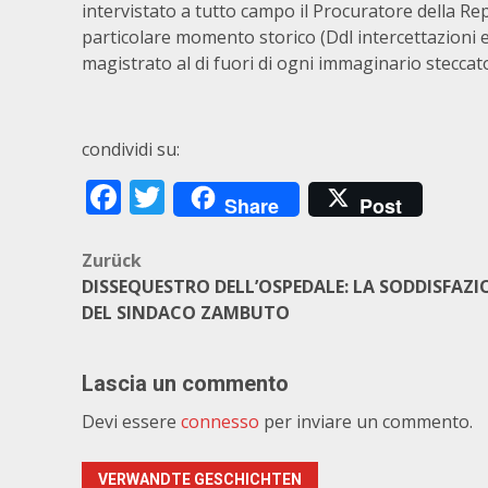
intervistato a tutto campo il Procuratore della Re
particolare momento storico (Ddl intercettazioni
magistrato al di fuori di ogni immaginario steccato
condividi su:
Facebook
Twitter
Share
Post
Beitragsnavigation
Zurück
DISSEQUESTRO DELL’OSPEDALE: LA SODDISFAZI
DEL SINDACO ZAMBUTO
Lascia un commento
Devi essere
connesso
per inviare un commento.
VERWANDTE GESCHICHTEN