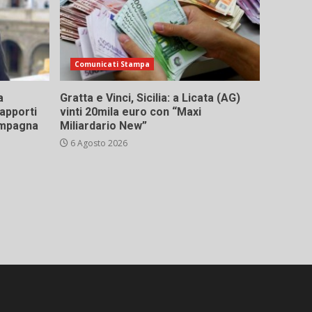
Comunicati Stampa
a
Gratta e Vinci, Sicilia: a Licata (AG)
rapporti
vinti 20mila euro con “Maxi
campagna
Miliardario New”
6 Agosto 2026