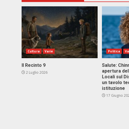
Cultura
Varie
Politica
Va
Il Recinto 9
Salute: Chinn
apertura del
2 Luglio 2026
Locali sul D
un tavolo te
istituzione
17 Giugno 20