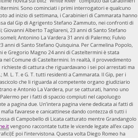
 ultime novità sul blitz “White River” compiuto dai carabinieri
termini. Sono cominciati i primi interrogatori e qualcuno
oto ad inizio di settimana, i Carabinieri di Cammarata hanno
sa dal Gip di Agrigento Stefano Zammuto, nei confronti di
; Giovanni Alberto Tagliareni, 23 anni di Santo Stefano
someli; Antonino La Vardera 31 anni di Palermo; Fulvio
3 anni di Santo Stefano Quisquina. Per Carmelina Popolo,
ni e Gregorio Magno 24 anni di Casteltermini è stata
ra nel Comune di Casteltermini. In realtà, il provvedimento
ichieste di cattura che riguardavano i sei poi arrestati ma
. L. T. e G. T. tutti residenti a Cammarata. Il Gip, per i
ascicolo che li riguarda al competente organo giudiziario
itrano e Antonio La Vardera, pur se catturati, hanno uno
 Palermo per i fatti di spaccio compiuti nel capoluogo
 a pagina due. Un’intera pagina viene dedicata ai fatti di
 mafia favarese e canicattinese dando contezza di tutti i
 rossa di Campobello di Licata catturato mentre Grandangolo
e.it
vengono raccontate tutte le vicende legate all’ex capo
rafici)E poi l’intervistona. Questa volta Diego Romeo ha