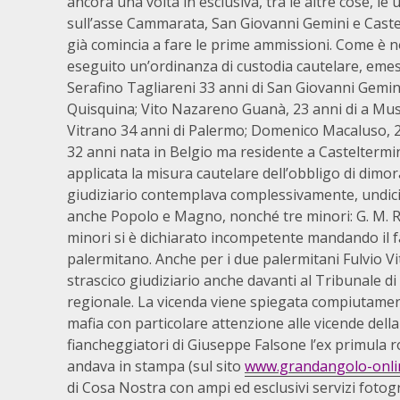
ancora una volta in esclusiva, tra le altre cose, le
sull’asse Cammarata, San Giovanni Gemini e Castel
già comincia a fare le prime ammissioni. Come è n
eseguito un’ordinanza di custodia cautelare, emes
Serafino Tagliareni 33 anni di San Giovanni Gemini
Quisquina; Vito Nazareno Guanà, 23 anni di a Mus
Vitrano 34 anni di Palermo; Domenico Macaluso, 2
32 anni nata in Belgio ma residente a Casteltermi
applicata la misura cautelare dell’obbligo di dimo
giudiziario contemplava complessivamente, undici r
anche Popolo e Magno, nonché tre minori: G. M. R.; M
minori si è dichiarato incompetente mandando il f
palermitano. Anche per i due palermitani Fulvio V
strascico giudiziario anche davanti al Tribunale di
regionale. La vicenda viene spiegata compiutamente
mafia con particolare attenzione alle vicende della
fiancheggiatori di Giuseppe Falsone l’ex primula
andava in stampa (sul sito
www.grandangolo-onlin
di Cosa Nostra con ampi ed esclusivi servizi fotog