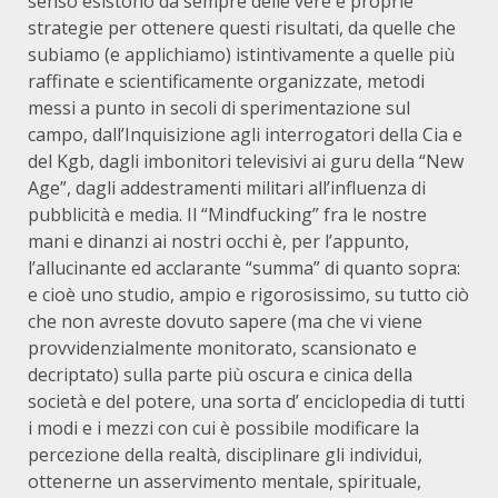
senso esistono da sempre delle vere e proprie
strategie per ottenere questi risultati, da quelle che
subiamo (e applichiamo) istintivamente a quelle più
raffinate e scientificamente organizzate, metodi
messi a punto in secoli di sperimentazione sul
campo, dall’Inquisizione agli interrogatori della Cia e
del Kgb, dagli imbonitori televisivi ai guru della “New
Age”, dagli addestramenti militari all’influenza di
pubblicità e media. Il “Mindfucking” fra le nostre
mani e dinanzi ai nostri occhi è, per l’appunto,
l’allucinante ed acclarante “summa” di quanto sopra:
e cioè uno studio, ampio e rigorosissimo, su tutto ciò
che non avreste dovuto sapere (ma che vi viene
provvidenzialmente monitorato, scansionato e
decriptato) sulla parte più oscura e cinica della
società e del potere, una sorta d’ enciclopedia di tutti
i modi e i mezzi con cui è possibile modificare la
percezione della realtà, disciplinare gli individui,
ottenerne un asservimento mentale, spirituale,