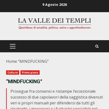
Zum
9 Agosto 2026
Inhalt
springen
PRIMÄRES
MENÜ
Home
“MINDFUCKING”
Cultura
Primo piano
“MINDFUCKING”
Prosegue fra consensi e ristampe l’eccezionale
successo di due capolavori della saggistica divenuti
veri e propri manuali per difendersi da tutti gli
strateghi, i mercenari e i furbastri specialisti nel