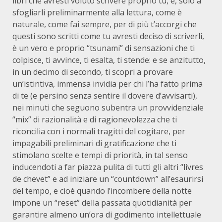
libri che avresti voluto scrivere proprio tu, e, solo a
sfogliarli preliminarmente alla lettura, come è
naturale, come fai sempre, per di più t’accorgi che
questi sono scritti come tu avresti deciso di scriverli,
è un vero e proprio “tsunami” di sensazioni che ti
colpisce, ti avvince, ti esalta, ti stende: e se anzitutto,
in un decimo di secondo, ti scopri a provare
un’istintiva, immensa invidia per chi l’ha fatto prima
di te (e persino senza sentire il dovere d’avvisarti),
nei minuti che seguono subentra un provvidenziale
“mix” di razionalità e di ragionevolezza che ti
riconcilia con i normali tragitti del cogitare, per
impagabili preliminari di gratificazione che ti
stimolano scelte e tempi di priorità, in tal senso
inducendoti a far piazza pulita di tutti gli altri “livres
de chevet” e ad iniziare un “countdown” all’esaurirsi
del tempo, e cioè quando l’incombere della notte
impone un “reset” della passata quotidianità per
garantire almeno un’ora di godimento intellettuale