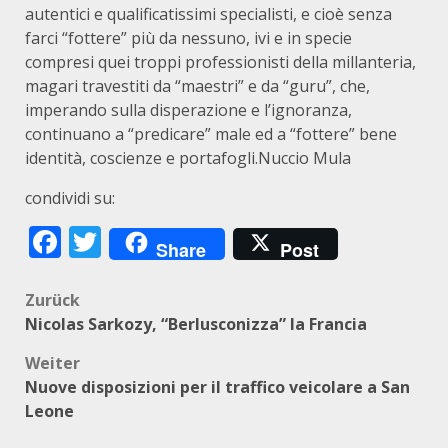
autentici e qualificatissimi specialisti, e cioè senza
farci “fottere” più da nessuno, ivi e in specie
compresi quei troppi professionisti della millanteria,
magari travestiti da “maestri” e da “guru”, che,
imperando sulla disperazione e l’ignoranza,
continuano a “predicare” male ed a “fottere” bene
identità, coscienze e portafogli.Nuccio Mula
condividi su:
Facebook
Twitter
Share
Post
Beitragsnavigation
Zurück
Nicolas Sarkozy, “Berlusconizza” la Francia
Weiter
Nuove disposizioni per il traffico veicolare a San
Leone