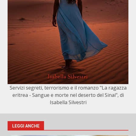
Servizi segreti, terrorismo e il romanzo "La ragazza
eritrea - Sangue e morte nel deserto del Sinai", di
Isabella Silvestri
LEGGI ANCHE