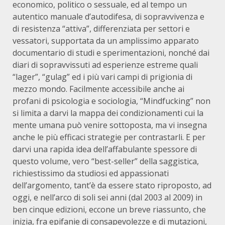
economico, politico o sessuale, ed al tempo un
autentico manuale d’autodifesa, di sopravvivenza e
di resistenza “attiva”, differenziata per settori e
vessatori, supportata da un amplissimo apparato
documentario di studi e sperimentazioni, nonché dai
diari di sopravvissuti ad esperienze estreme quali
“lager”, “gulag” ed i più vari campi di prigionia di
mezzo mondo. Facilmente accessibile anche ai
profani di psicologia e sociologia, “Mindfucking” non
si limita a darvi la mappa dei condizionamenti cui la
mente umana può venire sottoposta, ma vi insegna
anche le più efficaci strategie per contrastarli. E per
darvi una rapida idea dell’affabulante spessore di
questo volume, vero “best-seller” della saggistica,
richiestissimo da studiosi ed appassionati
dell’argomento, tant’è da essere stato riproposto, ad
oggi, e nell’arco di soli sei anni (dal 2003 al 2009) in
ben cinque edizioni, eccone un breve riassunto, che
inizia, fra epifanie di consapevolezze e di mutazioni,