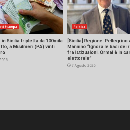
ati Stampa
Politica
in Sicilia tripletta da 100mila
[Sicilia] Regione. Pellegrino 
tto, a Misilmeri (PA) vinti
Mannino “Ignora le basi dei 
uro
fra istizuaioni. Ormai è in 
elettorale”
 2026
7 Agosto 2026