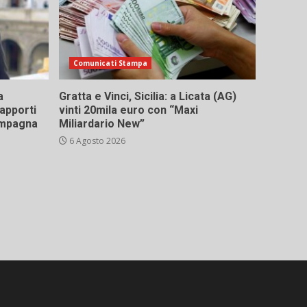
Comunicati Stampa
a
Gratta e Vinci, Sicilia: a Licata (AG)
rapporti
vinti 20mila euro con “Maxi
campagna
Miliardario New”
6 Agosto 2026