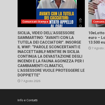
Comunicati Stampa
Comunic
SICILIA, VIDEO DELL’ASSESSORE
10eLotto: 
SAMMARTINO: “AVANTI CON LA
euro – Lo
TUTELA DEI CACCIATORI”. INSORGE
13.500 e
IL WWF: “PAROLE SCONCERTANTI E
7 Agosto
INACCETTABILI! MENTRE IN SICILIA
CONTINUA LA DEVASTAZIONE DEGLI
INCENDI E LA FAUNA AGONIZZA PER I
CAMBIAMENTI CLIMATICI,
L’ASSESSORE VUOLE PROTEGGERE LE
DOPPIETTE”
7 Agosto 2026
Info e Contatti