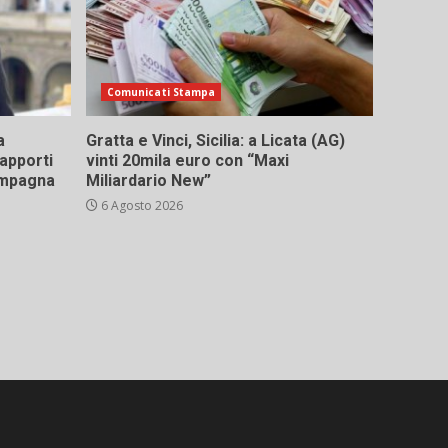
Comunicati Stampa
a
Gratta e Vinci, Sicilia: a Licata (AG)
rapporti
vinti 20mila euro con “Maxi
campagna
Miliardario New”
6 Agosto 2026