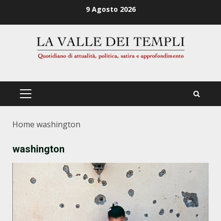
Zum
9 Agosto 2026
Inhalt
springen
PRIMÄRES
MENÜ
Home
washington
washington