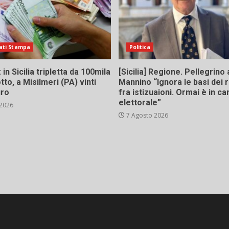
ati Stampa
Politica
in Sicilia tripletta da 100mila
[Sicilia] Regione. Pellegrino 
tto, a Misilmeri (PA) vinti
Mannino “Ignora le basi dei 
uro
fra istizuaioni. Ormai è in 
elettorale”
 2026
7 Agosto 2026