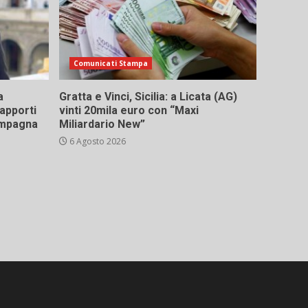
Comunicati Stampa
a
Gratta e Vinci, Sicilia: a Licata (AG)
rapporti
vinti 20mila euro con “Maxi
campagna
Miliardario New”
6 Agosto 2026