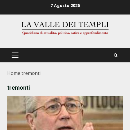
Zum
7 Agosto 2026
Inhalt
springen
PRIMÄRES
MENÜ
Home
tremonti
tremonti