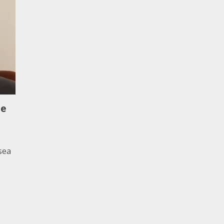
De
usea