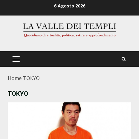
Zum
6 Agosto 2026
Inhalt
springen
PRIMÄRES
MENÜ
Home
TOKYO
TOKYO