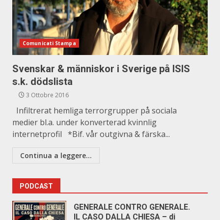
Comunicati Stampa
Svenskar & människor i Sverige på ISIS
s.k. dödslista
3 Ottobre 2016
Infiltrerat hemliga terrorgrupper på sociala
medier bl.a. under konverterad kvinnlig
internetprofil *Bif. vår outgivna & färska...
Continua a leggere...
PODCAST
GENERALE CONTRO GENERALE.
IL CASO DALLA CHIESA – di