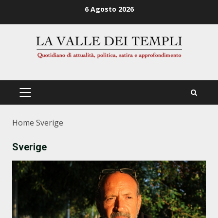
Zum
6 Agosto 2026
Inhalt
springen
PRIMÄRES
MENÜ
Home
Sverige
Sverige