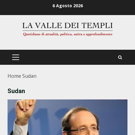
Zum
6 Agosto 2026
Inhalt
springen
PRIMÄRES
MENÜ
Home
Sudan
Sudan