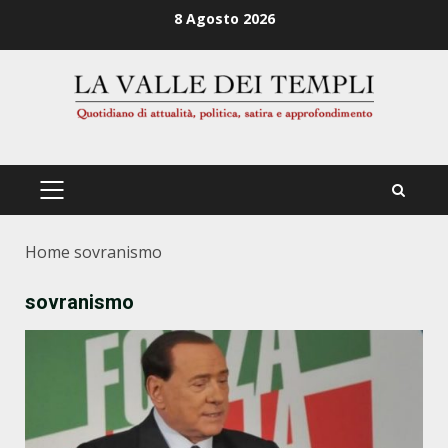
Zum
8 Agosto 2026
Inhalt
springen
PRIMÄRES
MENÜ
Home
sovranismo
sovranismo