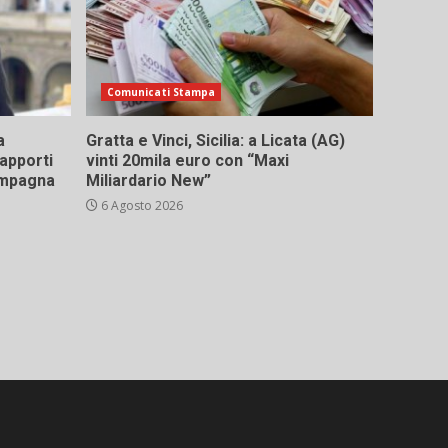
Comunicati Stampa
a
Gratta e Vinci, Sicilia: a Licata (AG)
rapporti
vinti 20mila euro con “Maxi
campagna
Miliardario New”
6 Agosto 2026