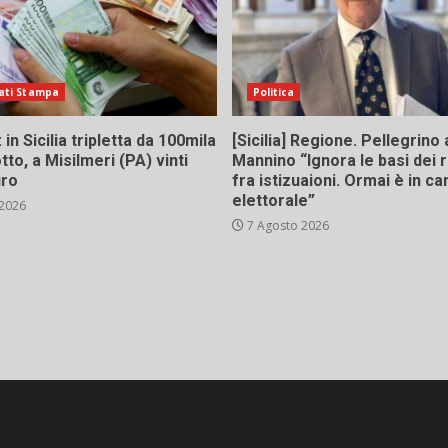
ati Stampa
Politica
in Sicilia tripletta da 100mila
[Sicilia] Regione. Pellegrino 
tto, a Misilmeri (PA) vinti
Mannino “Ignora le basi dei 
uro
fra istizuaioni. Ormai è in 
elettorale”
 2026
7 Agosto 2026