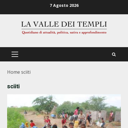
Zum
7 Agosto 2026
Inhalt
springen
PRIMÄRES
MENÜ
Home
sciiti
sciiti