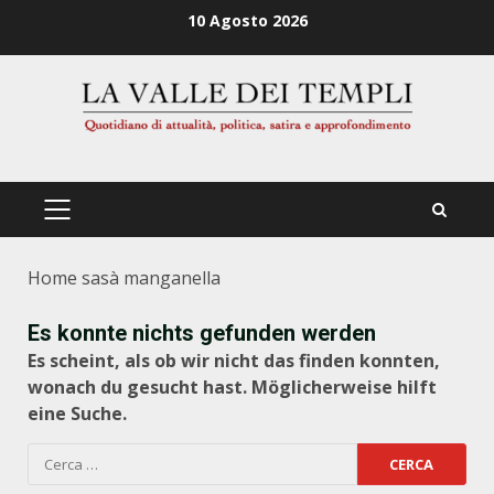
Zum
10 Agosto 2026
Inhalt
springen
PRIMÄRES
MENÜ
Home
sasà manganella
Es konnte nichts gefunden werden
Es scheint, als ob wir nicht das finden konnten,
wonach du gesucht hast. Möglicherweise hilft
eine Suche.
Ricerca
per: