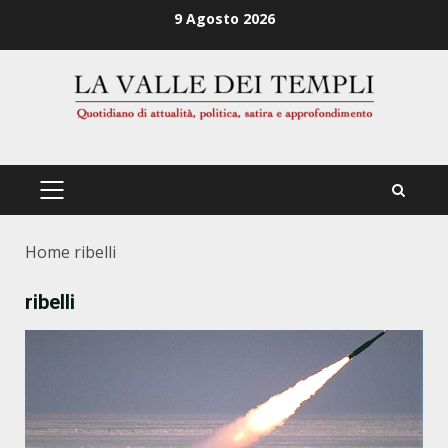
Zum
9 Agosto 2026
Inhalt
springen
PRIMÄRES
MENÜ
Home
ribelli
ribelli