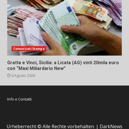
Comunicati Stampa
Gratta e Vinci, Sicilia: a Licata (AG) vinti 20mila euro
con “Maxi Miliardario New”
6 Agosto 2026
Info e Contatti
Urheberrecht © Alle Rechte vorbehalten.
|
DarkNews