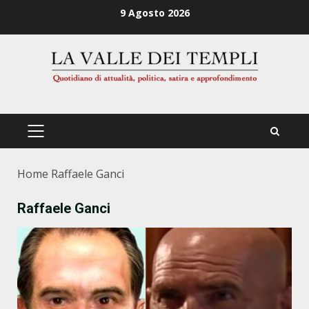
Zum
9 Agosto 2026
Inhalt
springen
PRIMÄRES
MENÜ
Home
Raffaele Ganci
Raffaele Ganci