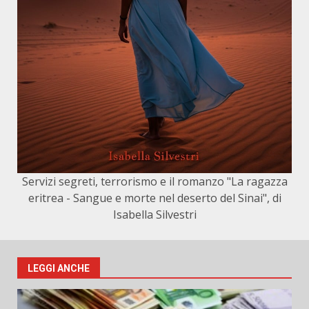
Servizi segreti, terrorismo e il romanzo "La ragazza
eritrea - Sangue e morte nel deserto del Sinai", di
Isabella Silvestri
LEGGI ANCHE