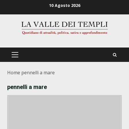
Zum
10 Agosto 2026
Inhalt
springen
PRIMÄRES
MENÜ
Home
pennelli a mare
pennelli a mare