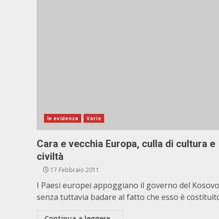
In evidenza
Varie
Cara e vecchia Europa, culla di cultura e
civiltà
17 Febbraio 2011
I Paesi europei appoggiano il governo del Kosov
senza tuttavia badare al fatto che esso è costituito.
Continua a leggere...