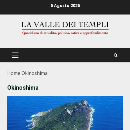
Zum
6 Agosto 2026
Inhalt
springen
PRIMÄRES
MENÜ
Home
Okinoshima
Okinoshima