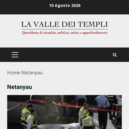
Zum
10 Agosto 2026
Inhalt
springen
PRIMÄRES
MENÜ
Home
Netanyau
Netanyau