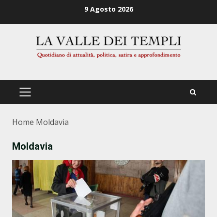
Zum
9 Agosto 2026
Inhalt
springen
PRIMÄRES
MENÜ
Home
Moldavia
Moldavia