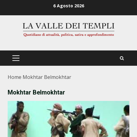
Zum
6 Agosto 2026
Inhalt
springen
PRIMÄRES
MENÜ
Home
Mokhtar Belmokhtar
Mokhtar Belmokhtar