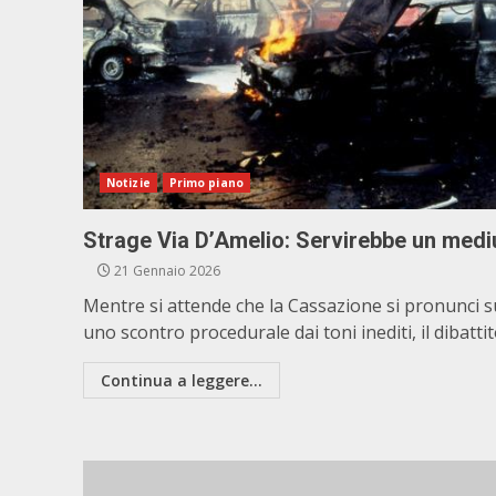
Notizie
Primo piano
Strage Via D’Amelio: Servirebbe un med
21 Gennaio 2026
Mentre si attende che la Cassazione si pronunci s
uno scontro procedurale dai toni inediti, il dibattito
Continua a leggere...