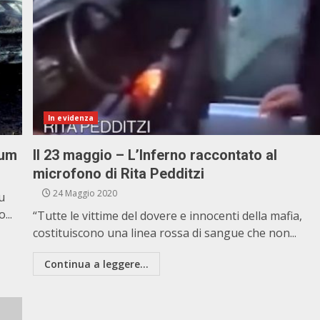
In evidenza
ium
Il 23 maggio – L’Inferno raccontato al
microfono di Rita Pedditzi
24 Maggio 2020
u
...
“Tutte le vittime del dovere e innocenti della mafia,
costituiscono una linea rossa di sangue che non...
Continua a leggere...