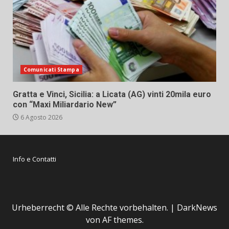
Comunicati Stampa
Gratta e Vinci, Sicilia: a Licata (AG) vinti 20mila euro
con “Maxi Miliardario New”
6 Agosto 2026
Info e Contatti
Urheberrecht © Alle Rechte vorbehalten.
|
DarkNews
von AF themes.