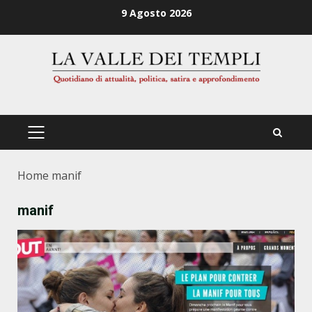
Zum
9 Agosto 2026
Inhalt
springen
PRIMÄRES
MENÜ
Home
manif
manif