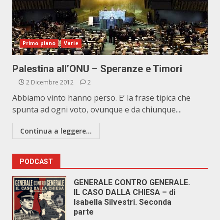
Primo piano
Varie
Palestina all’ONU – Speranze e Timori
2 Dicembre 2012
2
Abbiamo vinto hanno perso. E’ la frase tipica che
spunta ad ogni voto, ovunque e da chiunque....
Continua a leggere...
PODCAST
GENERALE CONTRO GENERALE.
IL CASO DALLA CHIESA – di
Isabella Silvestri. Seconda
parte