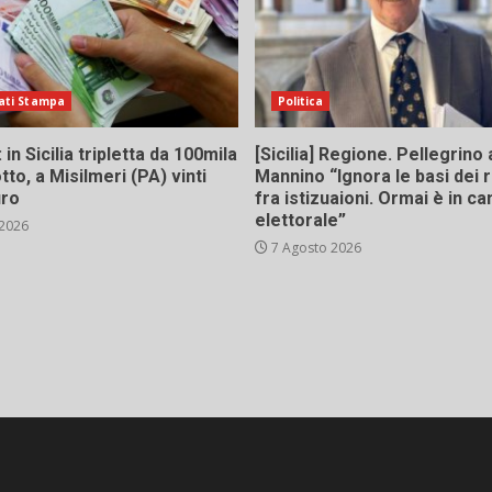
ati Stampa
Politica
in Sicilia tripletta da 100mila
[Sicilia] Regione. Pellegrino 
tto, a Misilmeri (PA) vinti
Mannino “Ignora le basi dei 
uro
fra istizuaioni. Ormai è in 
elettorale”
 2026
7 Agosto 2026