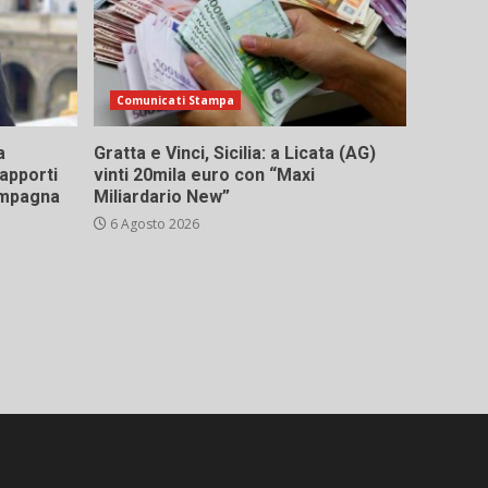
Comunicati Stampa
a
Gratta e Vinci, Sicilia: a Licata (AG)
rapporti
vinti 20mila euro con “Maxi
campagna
Miliardario New”
6 Agosto 2026