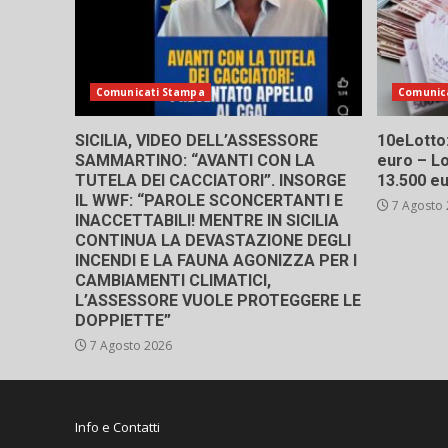
Comunicati Stampa
Comunic
SICILIA, VIDEO DELL’ASSESSORE
10eLotto: 
SAMMARTINO: “AVANTI CON LA
euro – Lo
TUTELA DEI CACCIATORI”. INSORGE
13.500 e
IL WWF: “PAROLE SCONCERTANTI E
7 Agosto
INACCETTABILI! MENTRE IN SICILIA
CONTINUA LA DEVASTAZIONE DEGLI
INCENDI E LA FAUNA AGONIZZA PER I
CAMBIAMENTI CLIMATICI,
L’ASSESSORE VUOLE PROTEGGERE LE
DOPPIETTE”
7 Agosto 2026
Info e Contatti