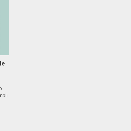
le
o
nali