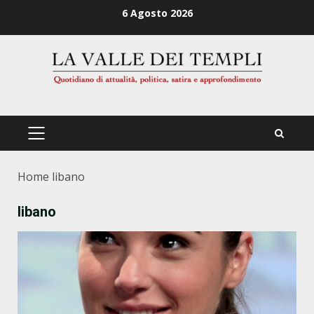
Zum
6 Agosto 2026
Inhalt
springen
PRIMÄRES
MENÜ
Home
libano
libano