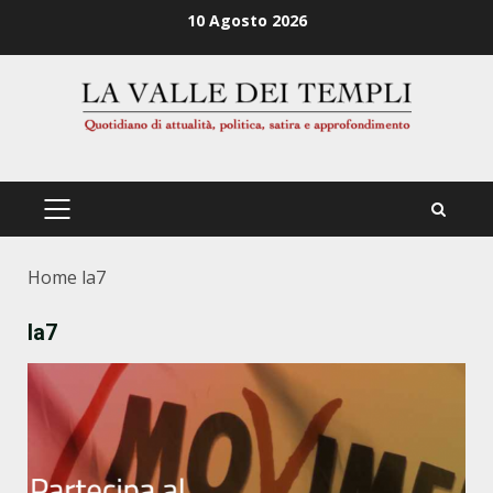
Zum
10 Agosto 2026
Inhalt
springen
PRIMÄRES
MENÜ
Home
la7
la7