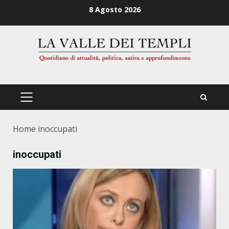
Zum
8 Agosto 2026
Inhalt
springen
PRIMÄRES
MENÜ
Home
inoccupati
inoccupati