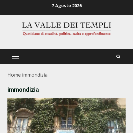
Zum
7 Agosto 2026
Inhalt
springen
PRIMÄRES
MENÜ
Home
immondizia
immondizia