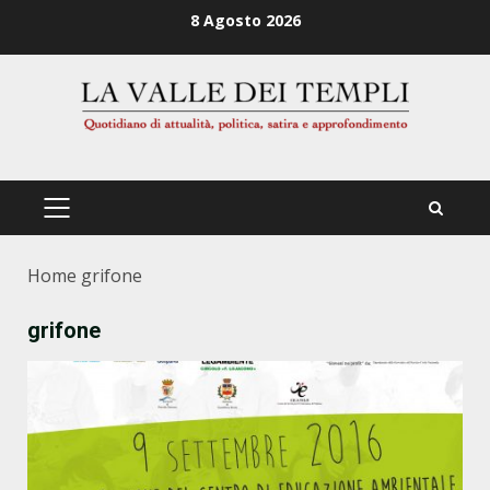
Zum
8 Agosto 2026
Inhalt
springen
PRIMÄRES
MENÜ
Home
grifone
grifone