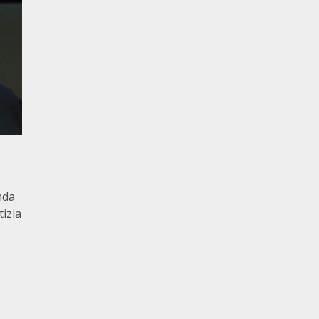
nda
tizia