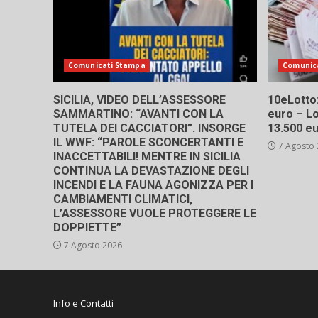
Comunicati Stampa
Comunic
SICILIA, VIDEO DELL’ASSESSORE
10eLotto: 
SAMMARTINO: “AVANTI CON LA
euro – Lo
TUTELA DEI CACCIATORI”. INSORGE
13.500 e
IL WWF: “PAROLE SCONCERTANTI E
7 Agosto
INACCETTABILI! MENTRE IN SICILIA
CONTINUA LA DEVASTAZIONE DEGLI
INCENDI E LA FAUNA AGONIZZA PER I
CAMBIAMENTI CLIMATICI,
L’ASSESSORE VUOLE PROTEGGERE LE
DOPPIETTE”
7 Agosto 2026
Info e Contatti