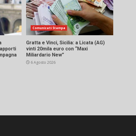
Comunicati Stampa
a
Gratta e Vinci, Sicilia: a Licata (AG)
rapporti
vinti 20mila euro con “Maxi
campagna
Miliardario New”
6 Agosto 2026