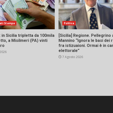
ati Stampa
Politica
in Sicilia tripletta da 100mila
[Sicilia] Regione. Pellegrino 
tto, a Misilmeri (PA) vinti
Mannino “Ignora le basi dei 
uro
fra istizuaioni. Ormai è in 
elettorale”
 2026
7 Agosto 2026