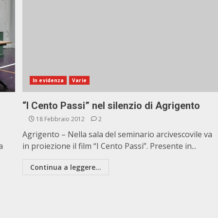
In evidenza
Varie
“I Cento Passi” nel silenzio di Agrigento
18 Febbraio 2012
2
Agrigento – Nella sala del seminario arcivescovile va
a
in proiezione il film “I Cento Passi”. Presente in...
Continua a leggere...