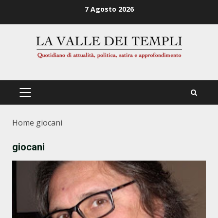
Zum
7 Agosto 2026
Inhalt
springen
PRIMÄRES
MENÜ
Home
giocani
giocani