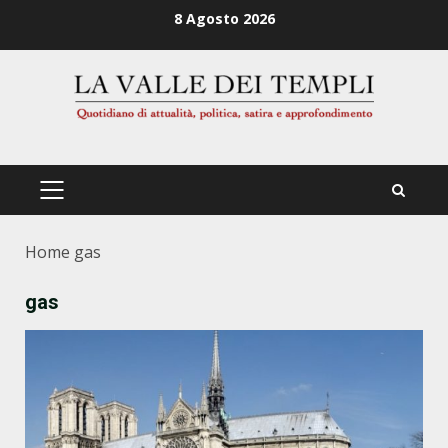
Zum
8 Agosto 2026
Inhalt
springen
PRIMÄRES
MENÜ
Home
gas
gas