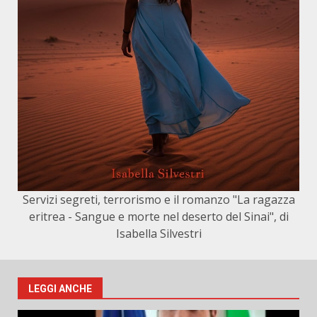
Servizi segreti, terrorismo e il romanzo "La ragazza
eritrea - Sangue e morte nel deserto del Sinai", di
Isabella Silvestri
LEGGI ANCHE