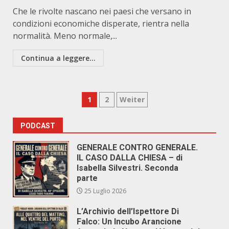
Che le rivolte nascano nei paesi che versano in
condizioni economiche disperate, rientra nella
normalità. Meno normale,...
Continua a leggere...
Paginazione
1
2
Weiter
degli
PODCAST
articoli
GENERALE CONTRO GENERALE.
IL CASO DALLA CHIESA – di
Isabella Silvestri. Seconda
parte
25 Luglio 2026
L’Archivio dell’Ispettore Di
Falco: Un Incubo Arancione