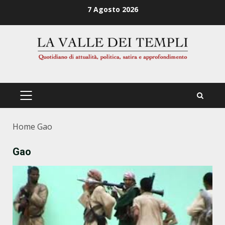
Zum
7 Agosto 2026
Inhalt
springen
PRIMÄRES
MENÜ
Home
Gao
Gao