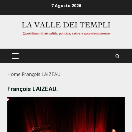
Zum
7 Agosto 2026
Inhalt
springen
PRIMÄRES
MENÜ
Home
François LAIZEAU.
François LAIZEAU.