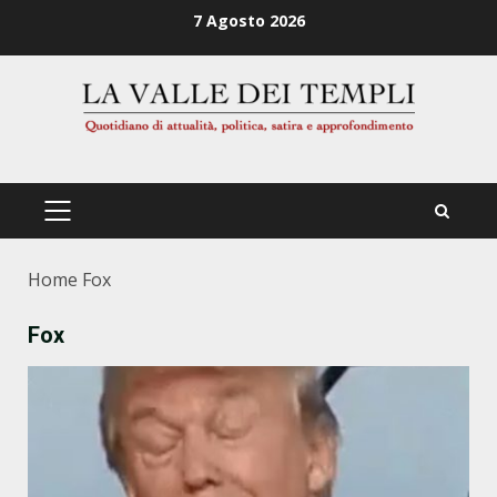
Zum
7 Agosto 2026
Inhalt
springen
PRIMÄRES
MENÜ
Home
Fox
Fox