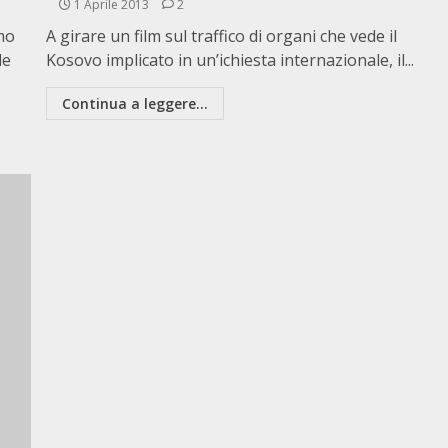
1 Aprile 2013
2
mo
A girare un film sul traffico di organi che vede il
le
Kosovo implicato in un’ichiesta internazionale, il...
Continua a leggere...