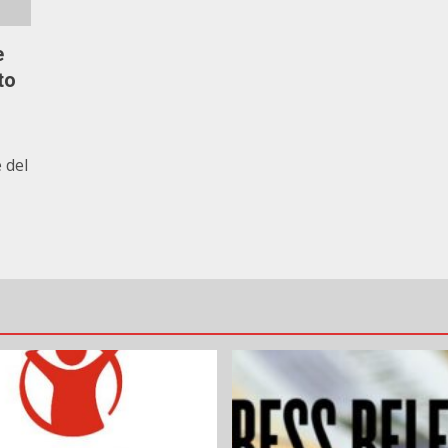
e
to
 del