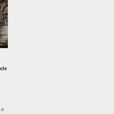
lude
o
 di