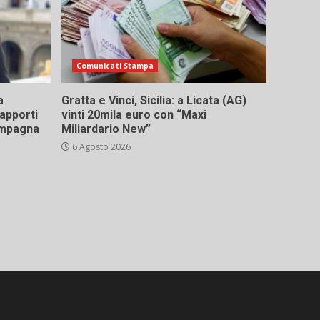
Comunicati Stampa
a
Gratta e Vinci, Sicilia: a Licata (AG)
rapporti
vinti 20mila euro con “Maxi
campagna
Miliardario New”
6 Agosto 2026