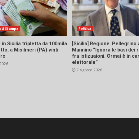
ati Stampa
Politica
in Sicilia tripletta da 100mila
[Sicilia] Regione. Pellegrino 
tto, a Misilmeri (PA) vinti
Mannino “Ignora le basi dei 
uro
fra istizuaioni. Ormai è in 
elettorale”
 2026
7 Agosto 2026